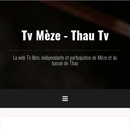
Aller
au
contenu
principal
Tv Mèze - Thau Tv
La web Tv libre, indépendante et participative de Mèze et du
bassin de Thau