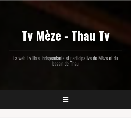
Aller
au
contenu
principal
Tv Mèze - Thau Tv
La web Tv libre, indépendante et participative de Mèze et du
bassin de Thau