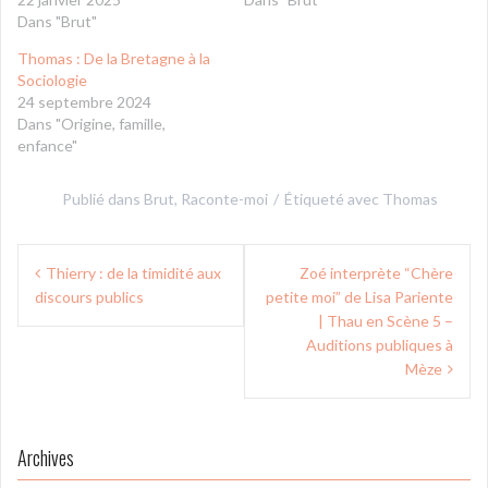
Dans "Brut"
Thomas : De la Bretagne à la
Sociologie
24 septembre 2024
Dans "Origine, famille,
enfance"
Publié dans
Brut
,
Raconte-moi
Étiqueté avec
Thomas
Navigation
Thierry : de la timidité aux
Zoé interprète “Chère
de
discours publics
petite moi” de Lisa Pariente
l’article
| Thau en Scène 5 –
Auditions publiques à
Mèze
Archives