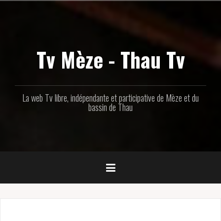
Aller
au
contenu
principal
Tv Mèze - Thau Tv
La web Tv libre, indépendante et participative de Mèze et du
bassin de Thau