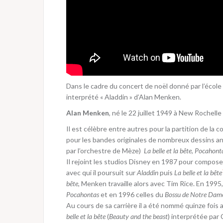
Dans le cadre du concert de noël donné par l’école
interprété « Aladdin » d’Alan Menken.
Alan Menken
, né le 22 juillet 1949 à
New Rochelle
Il est célèbre entre autres pour la partition de la
pour les bandes originales de nombreux dessins an
par l’orchestre de Mèze)
La belle et la bête
,
Pocahont
Il rejoint les studios Disney en 1987 pour compos
avec qui il poursuit sur
Aladdin
puis
La belle et la bête
bête
, Menken travaille alors avec Tim Rice. En 1995
Pocahontas
et en 1996 celles du
Bossu de Notre Dam
Au cours de sa carrière il a été nommé quinze fois
belle et la bête
(
Beauty and the beast
) interprétée par 