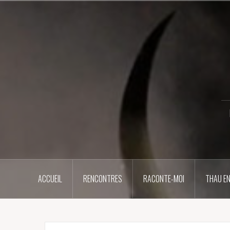
Aller
au
contenu
principal
ACCUEIL
RENCONTRES
RACONTE-MOI
THAU EN