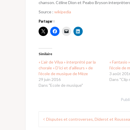
chanson. Céline Dion et Peabo Bryson interprèter
Source :
wikipedia
Partager :
Similaire
« L’air de Vilya » interprété par la
« Fantasio 
chorale « D’ici et d’ailleurs » de
l’école de
l’école de musique de Mèze
3 août 201
29 juin 2016
Dans "Clip 
Dans "Ecole de musique"
Publ
Navigation
Disputes et controverses, Diderot et Rousse
de