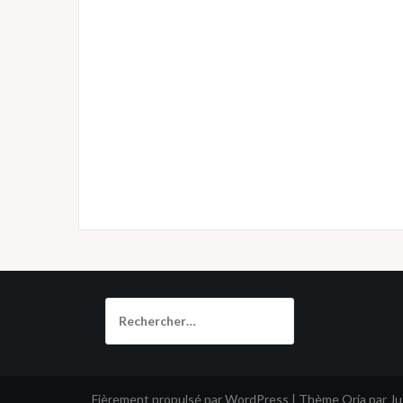
Rechercher :
Fièrement propulsé par WordPress
|
Thème
Oria
par J