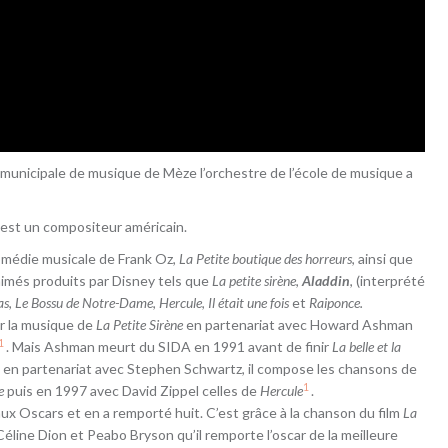
 municipale de musique de Mèze l’orchestre de l’école de musique a
est un compositeur américain.
 comédie musicale de Frank Oz,
La Petite boutique des horreurs
, ainsi que
imés produits par Disney tels que
La petite sirène
,
Aladdin
, (interprété
as
,
Le Bossu de Notre-Dame
,
Hercule
,
Il était une fois
et
Raiponce.
er la musique de
La Petite Sirène
en partenariat avec Howard Ashman
1
. Mais Ashman meurt du SIDA en 1991 avant de finir
La belle et la
, en partenariat avec
Stephen Schwartz
, il compose les chansons de
1
e
puis en 1997 avec
David Zippel
celles de
Hercule
.
 aux
Oscars
et en a remporté huit. C’est grâce à la chanson du film
La
Céline Dion et Peabo Bryson qu’il remporte l’oscar de la meilleure