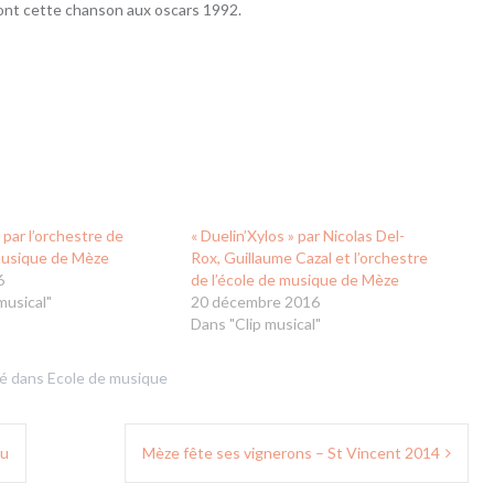
ont cette chanson aux oscars 1992.
» par l’orchestre de
« Duelin’Xylos » par Nicolas Del-
 musique de Mèze
Rox, Guillaume Cazal et l’orchestre
6
de l’école de musique de Mèze
musical"
20 décembre 2016
Dans "Clip musical"
ié dans
Ecole de musique
au
Mèze fête ses vignerons – St Vincent 2014