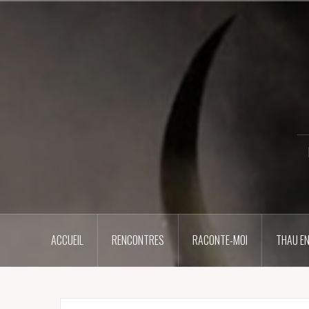
Aller
au
contenu
principal
ACCUEIL
RENCONTRES
RACONTE-MOI
THAU EN