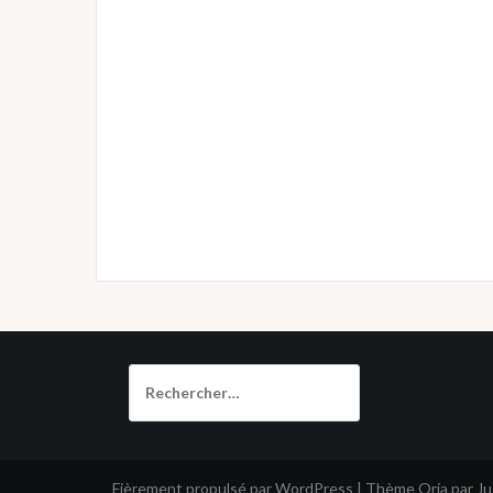
Rechercher :
Fièrement propulsé par WordPress
|
Thème
Oria
par J