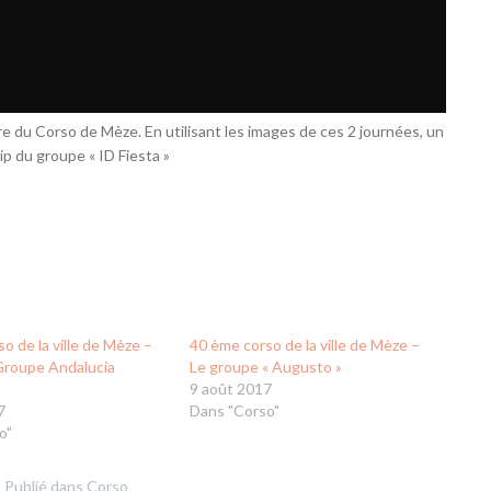
ire du Corso de Mèze. En utilisant les images de ces 2 journées, un
lip du groupe « ID Fiesta »
o de la ville de Mèze –
40 ème corso de la ville de Mèze –
 Groupe Andalucia
Le groupe « Augusto »
9 août 2017
7
Dans "Corso"
o"
Publié dans
Corso