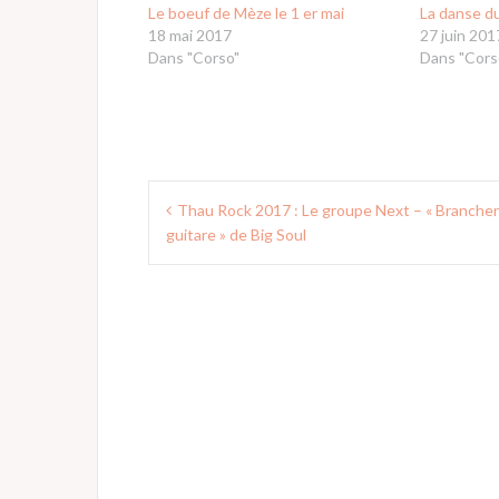
Le boeuf de Mèze le 1 er mai
La danse du
18 mai 2017
27 juin 201
Dans "Corso"
Dans "Cors
Navigation
Thau Rock 2017 : Le groupe Next – « Brancher
de
guitare » de Big Soul
l’article