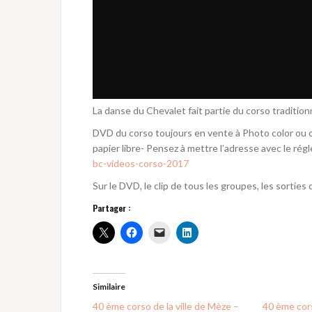
La danse du Chevalet fait partie du corso traditionn
DVD du corso toujours en vente à Photo color ou
papier libre- Pensez à mettre l’adresse avec le rég
bc-videos-corso-2017
Sur le DVD, le clip de tous les groupes, les sorties 
Partager :
Similaire
40 ème corso de la ville de Mèze –
40 ème cors