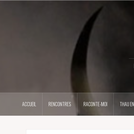
Aller
au
contenu
principal
ACCUEIL
RENCONTRES
RACONTE-MOI
THAU EN