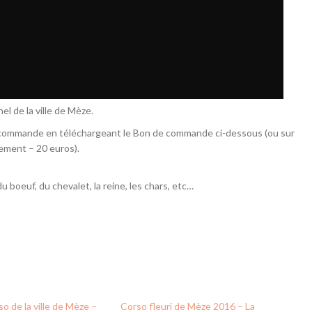
el de la ville de Mèze.
 commande en téléchargeant le Bon de commande ci-dessous (ou sur
lement – 20 euros).
du boeuf, du chevalet, la reine, les chars, etc…
o de la ville de Mèze –
Corso fleuri de Mèze 2016 – La