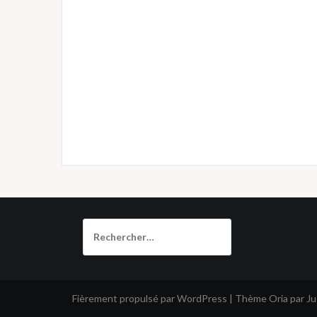
Rechercher :
Fièrement propulsé par WordPress
|
Thème
Oria
par J