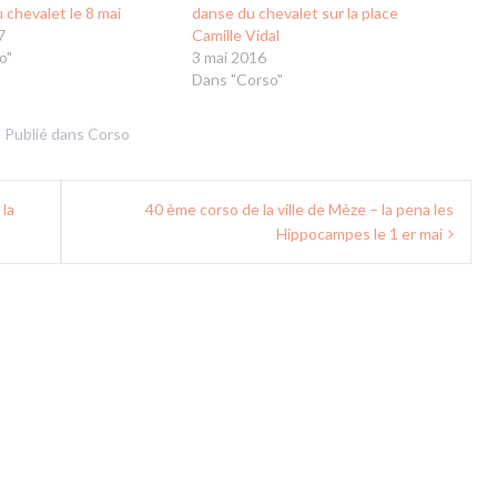
 chevalet le 8 mai
danse du chevalet sur la place
7
Camille Vidal
o"
3 mai 2016
Dans "Corso"
Publié dans
Corso
 la
40 ème corso de la ville de Mèze – la pena les
Hippocampes le 1 er mai