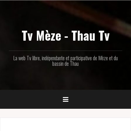
Aller
au
contenu
principal
Tv Mèze - Thau Tv
La web Tv libre, indépendante et participative de Mèze et du
bassin de Thau