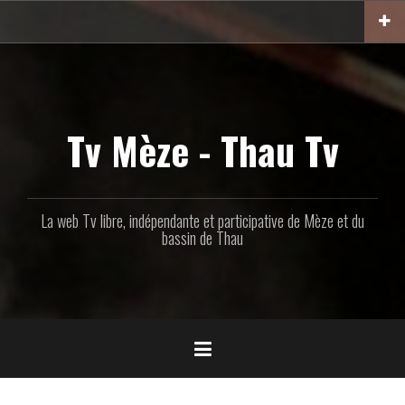
Aller
au
contenu
principal
Tv Mèze - Thau Tv
La web Tv libre, indépendante et participative de Mèze et du
bassin de Thau