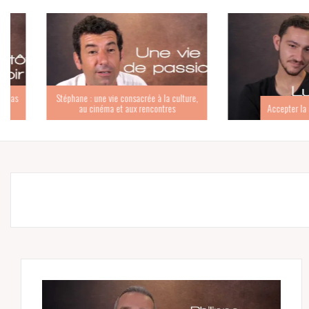
Stéphane : une vie consacrée à la culture,
au cinéma et aux rencontres
Accepter la mort po