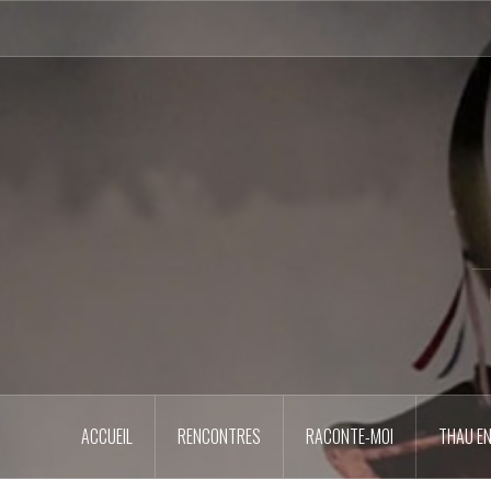
Aller
au
contenu
principal
ACCUEIL
RENCONTRES
RACONTE-MOI
THAU EN