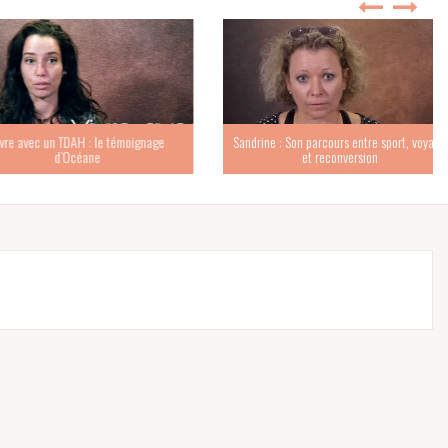
c un TDAH : le témoignage
Sandrine : Son parcours entre sport, voyage
d’Océane
et reconversion