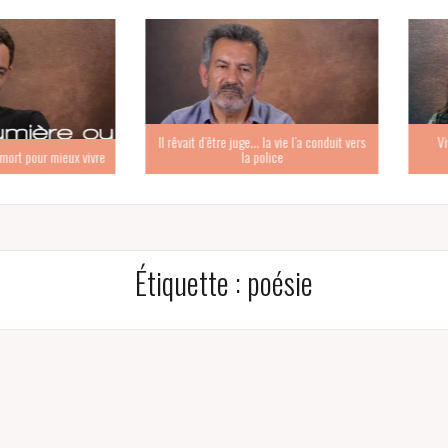
Il rêvait d’être juge… la vie l’a conduit vers
Vivre ave
ur mieux vivre
la police
Étiquette :
poésie