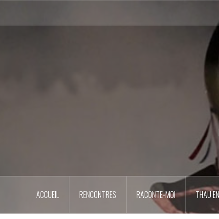
Aller
au
contenu
principal
ACCUEIL
RENCONTRES
RACONTE-MOI
THAU EN