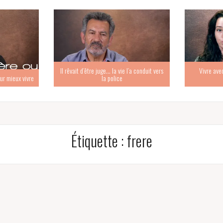
Il rêvait d’être juge… la vie l’a conduit vers
Vivre ave
ur mieux vivre
la police
Étiquette :
frere