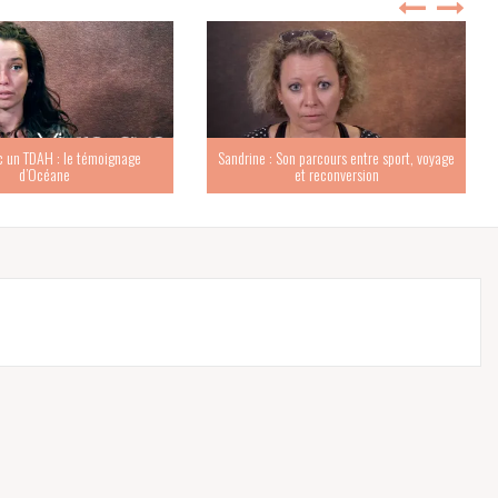
c un TDAH : le témoignage
Sandrine : Son parcours entre sport, voyage
d’Océane
et reconversion