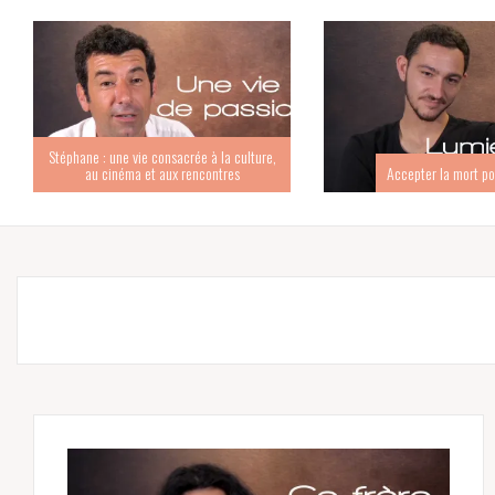
Stéphane : une vie consacrée à la culture,
au cinéma et aux rencontres
Accepter la mort po