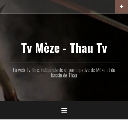
Aller
au
contenu
principal
Tv Mèze - Thau Tv
La web Tv libre, indépendante et participative de Mèze et du
bassin de Thau