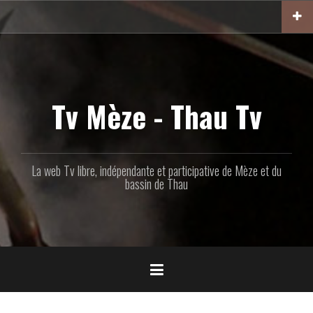
Aller
au
contenu
principal
Tv Mèze - Thau Tv
La web Tv libre, indépendante et participative de Mèze et du
bassin de Thau