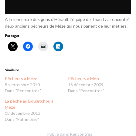
A la rencontre des gens d’Hérault, l’équipe de Thau tv a rencontré
deux anciens pêcheurs de Méze qui nous parlent de leur métiers.
Partager :
Similaire
Pêcheurs à Méze
Pêcheurs à Méze
5 septembre 2010
15 décembre 2009
Dans "Rencontres"
Dans "Rencontres"
La pêche au Bouletchou à
Mèze
18 décembre 2013
Dans "Patrimoine"
Publié dans
Rencontres