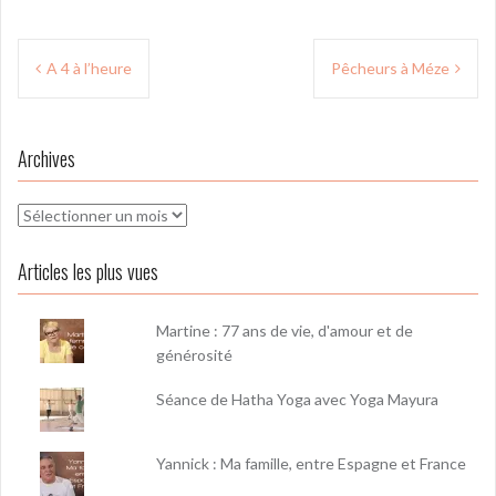
Navigation
A 4 à l’heure
Pêcheurs à Méze
de
l’article
Archives
Archives
Articles les plus vues
Martine : 77 ans de vie, d'amour et de
générosité
Séance de Hatha Yoga avec Yoga Mayura
Yannick : Ma famille, entre Espagne et France