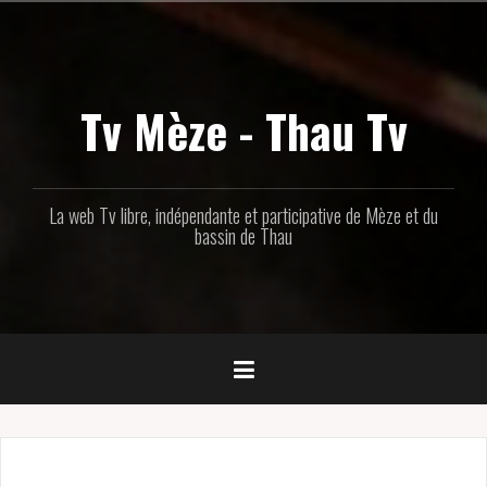
Aller
au
contenu
principal
Tv Mèze - Thau Tv
La web Tv libre, indépendante et participative de Mèze et du
bassin de Thau